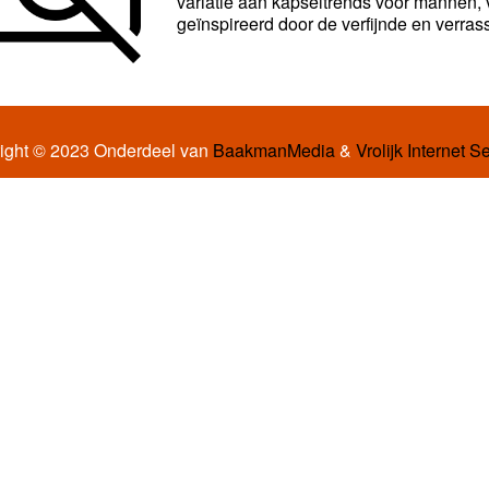
variatie aan kapseltrends voor mannen,
geïnspireerd door de verfijnde en verras
ight © 2023 Onderdeel van
BaakmanMedia
&
Vrolijk Internet S