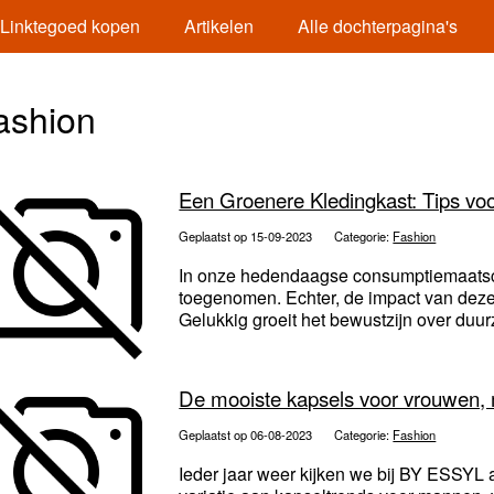
Linktegoed kopen
Artikelen
Alle dochterpagina's
ashion
Een Groenere Kledingkast: Tips vo
Geplaatst op 15-09-2023
Categorie:
Fashion
In onze hedendaagse consumptiemaatscha
toegenomen. Echter, de impact van deze i
Gelukkig groeit het bewustzijn over duu
De mooiste kapsels voor vrouwen,
Geplaatst op 06-08-2023
Categorie:
Fashion
Ieder jaar weer kijken we bij BY ESSYL