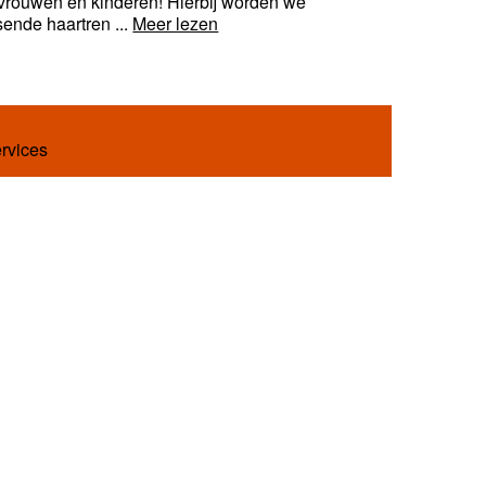
 vrouwen en kinderen! Hierbij worden we
sende haartren ...
Meer lezen
ervices