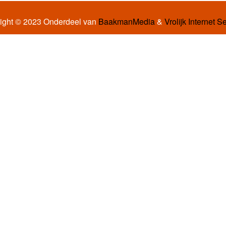
ight © 2023 Onderdeel van
BaakmanMedia
&
Vrolijk Internet S