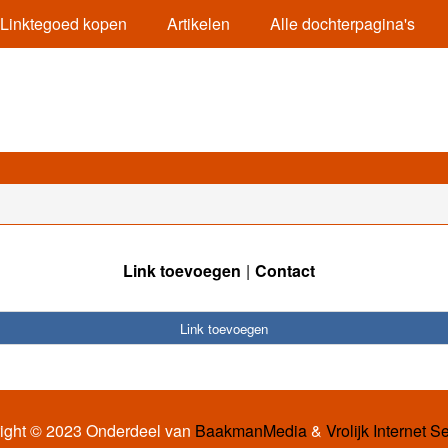
Linktegoed kopen
Artikelen
Alle dochterpagina's
Link toevoegen
Contact
Link toevoegen
ight © 2023 Onderdeel van
BaakmanMedia
&
Vrolijk Internet S