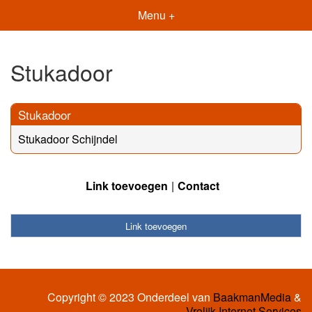
Menu +
Stukadoor
Stukadoor
Stukadoor Schijndel
Link toevoegen
Contact
Link toevoegen
Copyright © 2023 Onderdeel van
BaakmanMedia
&
Vrolijk Internet Services