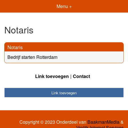
Menu +
Notaris
Notaris
Bedrijf starten Rotterdam
Link toevoegen
Contact
Link toevoegen
Copyright © 2023 Onderdeel van
BaakmanMedia
&
Vrolijk Internet Services