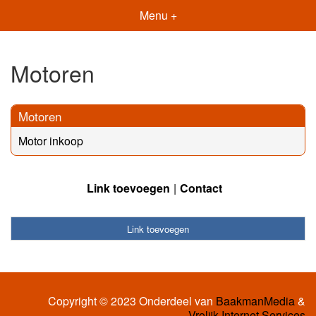
Menu +
Motoren
Motoren
Motor inkoop
Link toevoegen
Contact
Link toevoegen
Copyright © 2023 Onderdeel van
BaakmanMedia
&
Vrolijk Internet Services