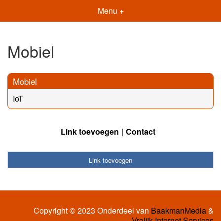
Menu +
Mobiel
Mobiel
IoT
Link toevoegen
Contact
Link toevoegen
Copyright © 2023 Onderdeel van
BaakmanMedia
&
Vrolijk Internet Services