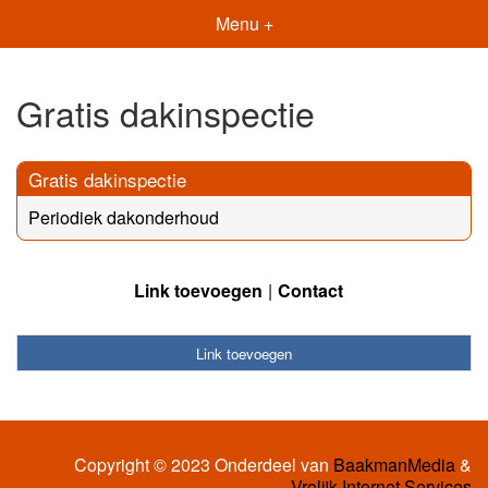
Menu +
Gratis dakinspectie
Gratis dakinspectie
Periodiek dakonderhoud
Link toevoegen
Contact
Link toevoegen
Copyright © 2023 Onderdeel van
BaakmanMedia
&
Vrolijk Internet Services