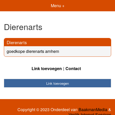
Menu +
Dierenarts
Dierenarts
goedkope dierenarts arnhem
Link toevoegen
Contact
Link toevoegen
Copyright © 2023 Onderdeel van
BaakmanMedia
&
Vrolijk Internet Services