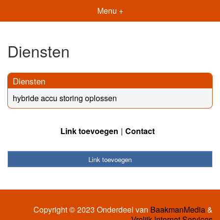
Menu +
Diensten
Diensten
hybride accu storing oplossen
Link toevoegen
Contact
Link toevoegen
Copyright © 2023 Onderdeel van
BaakmanMedia
&
Vrolijk Internet Services