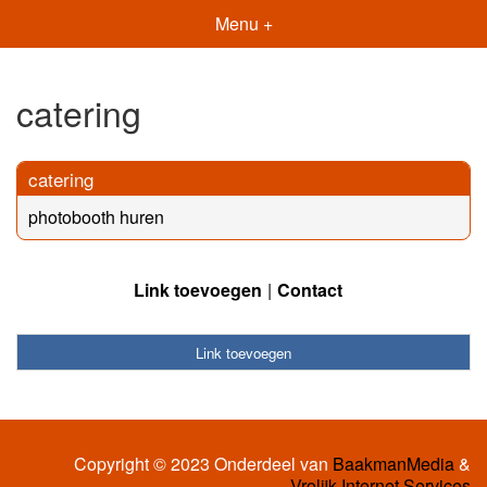
Menu +
catering
catering
photobooth huren
Link toevoegen
Contact
Link toevoegen
Copyright © 2023 Onderdeel van
BaakmanMedia
&
Vrolijk Internet Services