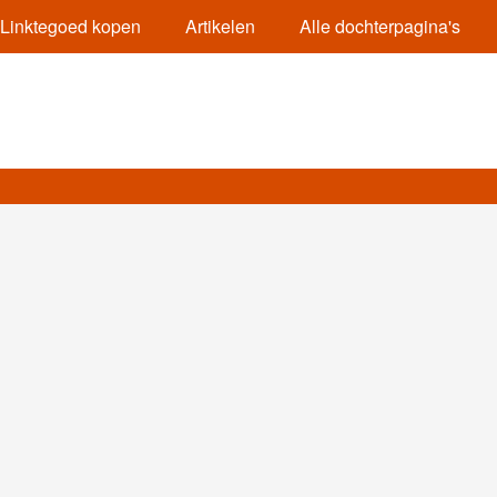
Linktegoed kopen
Artikelen
Alle dochterpagina's