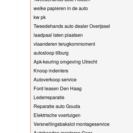
welke papieren in de auto
kw pk
Tweedehands auto dealer Overijssel
laadpaal laten plaatsen
vlaanderen terugkommoment
autosloop tilburg
Apk-keuring omgeving Utrecht
Knoop indenters
Autoverkoop service
Ford leasen Den Haag
Lederreparatie
Reparatie auto Gouda
Elektrische voertuigen
Versnellingsbakslot montageservice
Autobanden monteren Goor