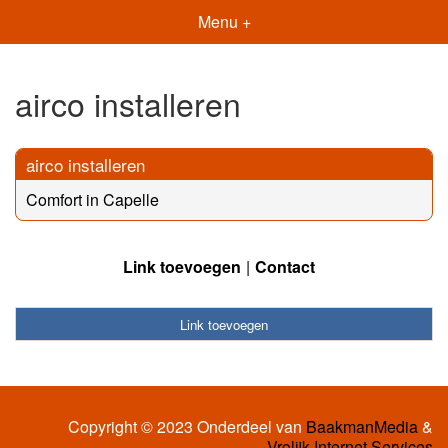
Menu +
airco installeren
airco installeren
Comfort in Capelle
Link toevoegen
Contact
Link toevoegen
Copyright © 2023 Onderdeel van
BaakmanMedia
&
Vrolijk Internet Services